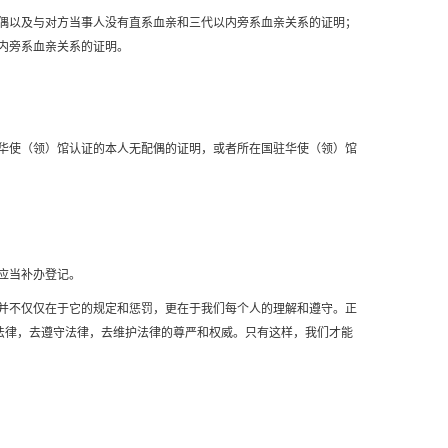
偶以及与对方当事人没有直系血亲和三代以内旁系血亲关系的证明；
内旁系血亲关系的证明。
华使（领）馆认证的本人无配偶的证明，或者所在国驻华使（领）馆
应当补办登记。
并不仅仅在于它的规定和惩罚，更在于我们每个人的理解和遵守。正
法律，去遵守法律，去维护法律的尊严和权威。只有这样，我们才能