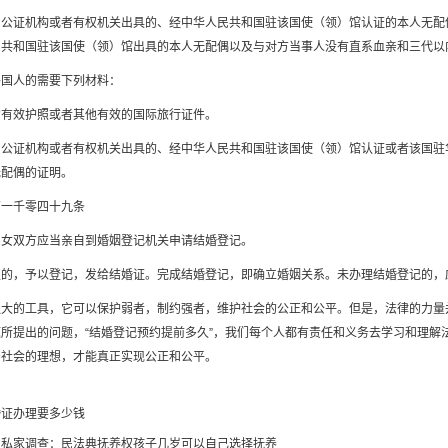
国公证机构或者有权机关出具的、经中华人民共和国驻该国使（领）馆认证的本人无配
民共和国驻该国使（领）馆出具的本人无配偶以及与对方当事人没有直系血亲和三代以
外国人的需要下列材料：
的有效护照或者其他有效的国际旅行证件。
国公证机构或者有权机关出具的、经中华人民共和国驻该国使（领）馆认证或者该国驻
无配偶的证明。
第一千零四十九条
男女双方应当亲自到婚姻登记机关申请结婚登记。
定的，予以登记，发给结婚证。完成结婚登记，即确立婚姻关系。未办理结婚登记的，
强大的工具，它可以保护弱者，制约强者，维护社会的公正和公平。但是，法律的力量
所提出的问题，“结婚登记预约提前多久”，我们每个人都有责任和义务去学习和理解
治社会的理想，才能真正实现公正和公平。
婚证办理要多少钱
圳私家调查：民法典抚养权孩子几岁可以自己选择抚养