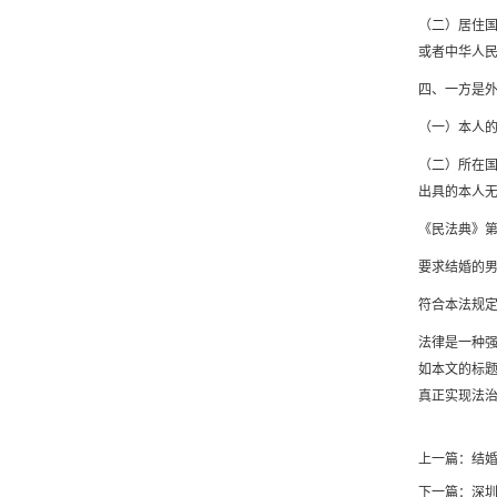
（二）居住
或者中华人
四、一方是
（一）本人
（二）所在
出具的本人
《民法典》
要求结婚的
符合本法规
法律是一种
如本文的标题
真正实现法
上一篇：
结
下一篇：
深