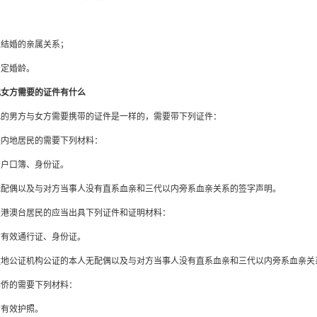
；
止结婚的亲属关系；
法定婚龄。
记女方需要的证件有什么
记的男方与女方需要携带的证件是一样的，需要带下列证件：
是内地居民的需要下列材料：
的户口簿、身份证。
无配偶以及与对方当事人没有直系血亲和三代以内旁系血亲关系的签字声明。
是港澳台居民的应当出具下列证件和证明材料：
的有效通行证、身份证。
住地公证机构公证的本人无配偶以及与对方当事人没有直系血亲和三代以内旁系血亲关
华侨的需要下列材料：
的有效护照。