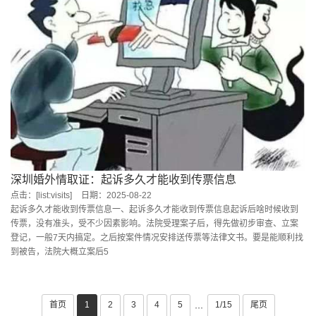
深圳婚外情取证：起诉多久才能收到传票信息
点击：[list:visits]
日期：2025-08-22
起诉多久才能收到传票信息一、起诉多久才能收到传票信息起诉后啥时候收到
传票，没有准头，受不少因素影响。法院受理案子后，得先做初步审查、立案
登记，一般7天内搞定。之后按案件情况安排送传票等法律文书。要是能顺利找
到被告，法院大概立案后5
首页
1
2
3
4
5
1/15
尾页
···